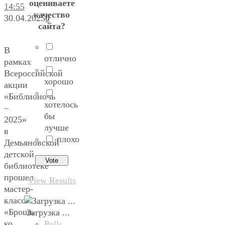
оцениваете
14:55
качество
30.04.2025
0
сайта?
В
отлично
рамках
Всероссийской
хорошо
акции
«Библионочь
хотелось
–
бы
2025»
лучше
в
плохо
Демьяновской
детской
библиотеке
прошел
View Results
мастер-
класс
«Брошь
Загрузка ...
ко
Polls