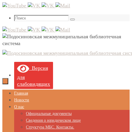
Перейти
к
Что
содержимому
Поиск
искать:
Версия
для
слабовидящих
Перейти
Главная
к
Новости
содержимому
О нас
Официальные документы
Сведения о юридическом лице
Структура МБС. Контакты.