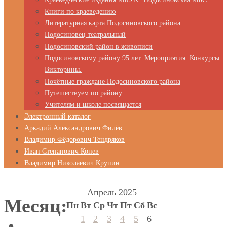
Книги по краеведению
Литературная карта Подосиновского района
Подосиновец театральный
Подосиновский район в живописи
Подосиновскому району 95 лет. Мероприятия. Конкурсы.
Викторины.
Почётные граждане Подосиновского района
Путешествуем по району
Учителям и школе посвящается
Электронный каталог
Аркадий Александрович Филёв
Владимир Фёдорович Тендряков
Иван Степанович Конев
Владимир Николаевич Крупин
Апрель 2025
Месяц:
Пн
Вт
Ср
Чт
Пт
Сб
Вс
1
2
3
4
5
6