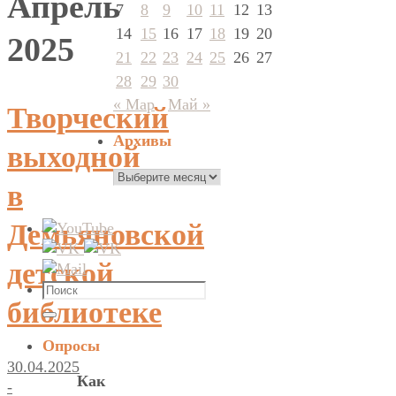
Апрель
7
8
9
10
11
12
13
14
15
16
17
18
19
20
2025
21
22
23
24
25
26
27
28
29
30
« Мар
Май »
Творческий
Архивы
выходной
Архивы
в
Демьяновской
детской
Что
библиотеке
искать:
Поиск
Опросы
30.04.2025
Как
-