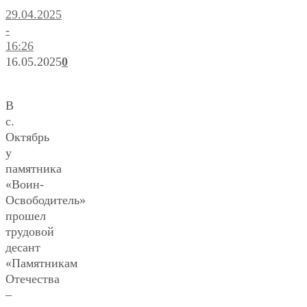
29.04.2025
-
16:26
16.05.2025
0
В
с.
Октябрь
у
памятника
«Воин-
Освободитель»
прошел
трудовой
десант
«Памятникам
Отечества
–