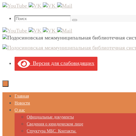
Перейти
к
Что
содержимому
Поиск
искать:
Версия для слабовидящих
Перейти
Главная
к
Новости
содержимому
О нас
Официальные документы
Сведения о юридическом лице
Структура МБС. Контакты.