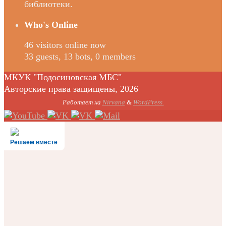
библиотеки.
Who's Online
46 visitors online now
33 guests,
13 bots,
0 members
МКУК "Подосиновская МБС"
Авторские права защищены, 2026
Работает на
Nirvana
&
WordPress.
Решаем вместе