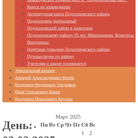
Книги по краеведению
Литературная карта Подосиновского района
Подосиновец театральный
Подосиновский район в живописи
Подосиновскому району 95 лет. Мероприятия. Конкурсы.
Викторины.
Почётные граждане Подосиновского района
Путешествуем по району
Учителям и школе посвящается
Электронный каталог
Аркадий Александрович Филёв
Владимир Фёдорович Тендряков
Иван Степанович Конев
Владимир Николаевич Крупин
Март 2025
День:
Пн
Вт
Ср
Чт
Пт
Сб
Вс
1
2