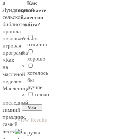
в
Как
Лунданкской
оцениваете
сельской
качество
библиотеке
сайта?
прошла
познавательно-
отлично
игровая
программа
хорошо
«Как
на
хотелось
масленой
бы
неделе».
лучше
Масленица
плохо
–
последний
зимний
праздник,
View Results
самый
веселый
и