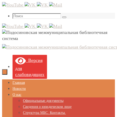
Перейти
к
Что
содержимому
Поиск
искать:
Версия
для
слабовидящих
Перейти
Главная
к
Новости
содержимому
О нас
Официальные документы
Сведения о юридическом лице
Структура МБС. Контакты.