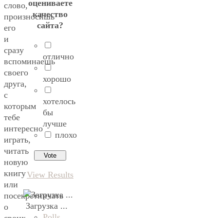
оцениваете
слово,
качество
произносишь
сайта?
его
и
сразу
отлично
вспоминаешь
своего
хорошо
друга,
с
хотелось
которым
бы
тебе
лучше
интересно
плохо
играть,
читать
новую
книгу
View Results
или
посекретничать
Загрузка ...
о
Polls