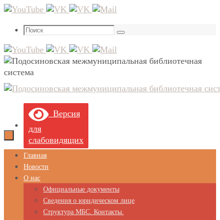
Перейти
к
Что
содержимому
Поиск
искать:
Версия
для
слабовидящих
Перейти
Главная
к
Новости
содержимому
О нас
Официальные документы
Сведения о юридическом лице
Структура МБС. Контакты.