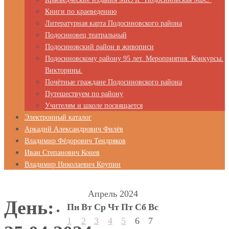
Книги по краеведению
Литературная карта Подосиновского района
Подосиновец театральный
Подосиновский район в живописи
Подосиновскому району 95 лет. Мероприятия. Конкурсы.
Викторины.
Почётные граждане Подосиновского района
Путешествуем по району
Учителям и школе посвящается
Электронный каталог
Аркадий Александрович Филёв
Владимир Фёдорович Тендряков
Иван Степанович Конев
Владимир Николаевич Крупин
Апрель 2024
День:
Пн
Вт
Ср
Чт
Пт
Сб
Вс
1
2
3
4
5
6
7