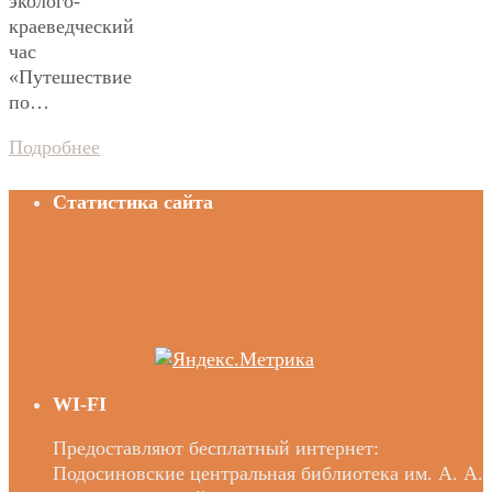
эколого-
краеведческий
час
«Путешествие
по…
Подробнее
Статистика сайта
WI-FI
Предоставляют бесплатный интернет:
Подосиновские центральная библиотека им. А. А.