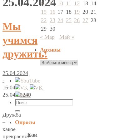
25.04.2024
8
9
10
11
12
13
14
15
16
17
18
19
20
21
22
23
24
25
26
27
28
Мы
29
30
« Мар
Май »
учимся
Архивы
дружить!
Архивы
25.04.2024
-
16:04
25.04.2024
0
Что
искать:
Поиск
Дружба
–
Опросы
какое
Как
прекрасное