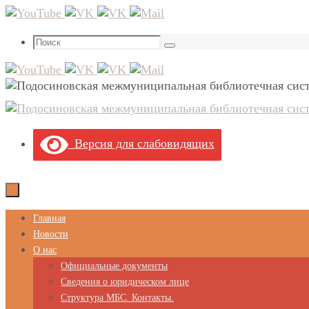
Перейти
к
Что
содержимому
Поиск
искать:
Версия для слабовидящих
Перейти
Главная
к
Новости
содержимому
О нас
Официальные документы
Сведения о юридическом лице
Структура МБС. Контакты.