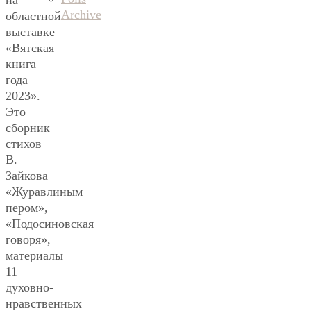
на
Archive
областной
выставке
«Вятская
книга
года
2023».
Это
сборник
стихов
В.
Зайкова
«Журавлиным
пером»,
«Подосиновская
говоря»,
материалы
11
духовно-
нравственных