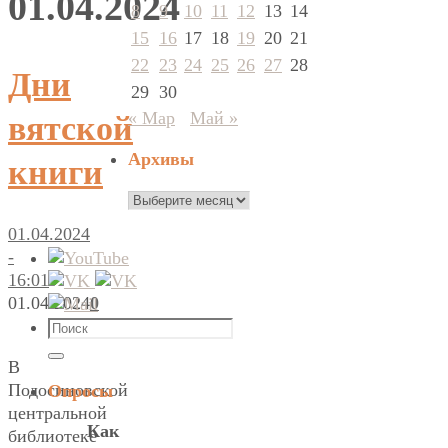
01.04.2024
8
9
10
11
12
13
14
15
16
17
18
19
20
21
22
23
24
25
26
27
28
Дни
29
30
« Мар
Май »
вятской
Архивы
книги
Архивы
01.04.2024
-
16:01
01.04.2024
0
Что
искать:
Поиск
В
Подосиновской
Опросы
центральной
Как
библиотеке