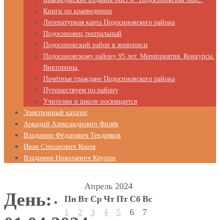
Книги по краеведению
Литературная карта Подосиновского района
Подосиновец театральный
Подосиновский район в живописи
Подосиновскому району 95 лет. Мероприятия. Конкурсы.
Викторины.
Почётные граждане Подосиновского района
Путешествуем по району
Учителям и школе посвящается
Электронный каталог
Аркадий Александрович Филёв
Владимир Фёдорович Тендряков
Иван Степанович Конев
Владимир Николаевич Крупин
Апрель 2024
День:
Пн
Вт
Ср
Чт
Пт
Сб
Вс
1
2
3
4
5
6
7