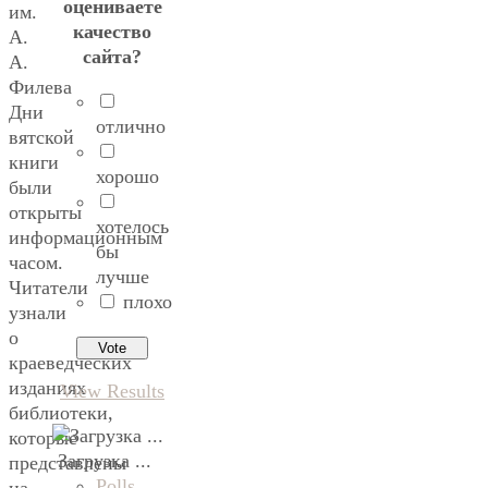
оцениваете
им.
качество
А.
сайта?
А.
Филева
Дни
отлично
вятской
книги
хорошо
были
открыты
хотелось
информационным
бы
часом.
лучше
Читатели
плохо
узнали
о
краеведческих
изданиях
View Results
библиотеки,
которые
Загрузка ...
представлены
Polls