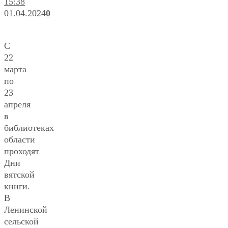
15:38
01.04.2024
0
С
22
марта
по
23
апреля
в
библиотеках
области
проходят
Дни
вятской
книги.
В
Ленинской
сельской