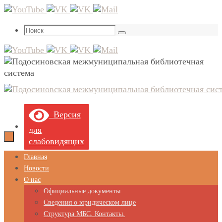
Перейти
к
Что
содержимому
Поиск
искать:
Версия
для
слабовидящих
Перейти
Главная
к
Новости
содержимому
О нас
Официальные документы
Сведения о юридическом лице
Структура МБС. Контакты.