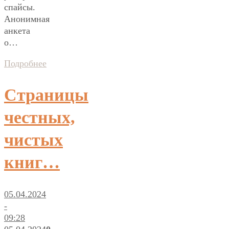
спайсы.
Анонимная
анкета
о…
Подробнее
Страницы
честных,
чистых
книг…
05.04.2024
-
09:28