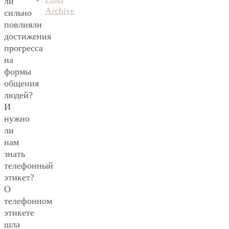
ли
Archive
сильно
повлияли
достижения
прогресса
на
формы
общения
людей?
И
нужно
ли
нам
знать
телефонный
этикет?
О
телефонном
этикете
шла