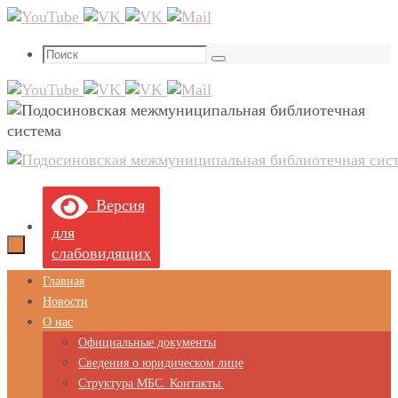
Перейти
к
Что
содержимому
Поиск
искать:
Версия
для
слабовидящих
Перейти
Главная
к
Новости
содержимому
О нас
Официальные документы
Сведения о юридическом лице
Структура МБС. Контакты.