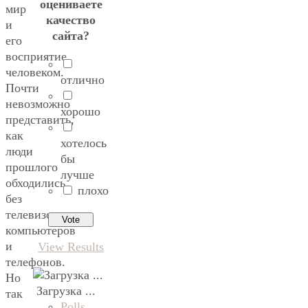
оцениваете
мир
качество
и
сайта?
его
восприятие
человеком.
отлично
Почти
невозможно
хорошо
представить,
как
хотелось
люди
бы
прошлого
лучше
обходились
плохо
без
телевизоров,
компьютеров
и
View Results
телефонов.
Но
Загрузка ...
так
Polls