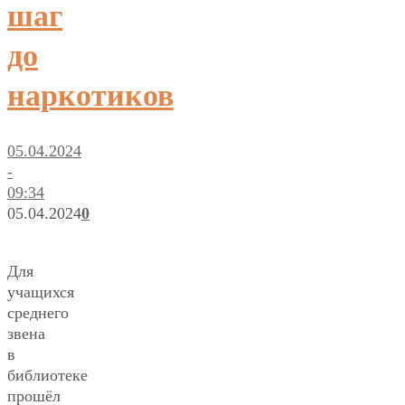
шаг
до
наркотиков
05.04.2024
-
09:34
05.04.2024
0
Для
учащихся
среднего
звена
в
библиотеке
прошёл