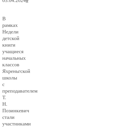
05.04.2024
0
В
рамках
Недели
детской
книги
учащиеся
начальных
классов
Яхреньгской
школы
с
преподавателем
Т.
Н.
Позинкевич
стали
участниками