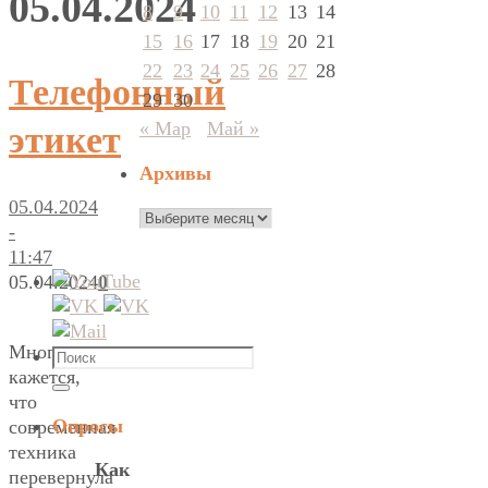
05.04.2024
8
9
10
11
12
13
14
15
16
17
18
19
20
21
22
23
24
25
26
27
28
Телефонный
29
30
« Мар
Май »
этикет
Архивы
05.04.2024
Архивы
-
11:47
05.04.2024
0
Многим
Что
кажется,
искать:
Поиск
что
Опросы
современная
техника
Как
перевернула