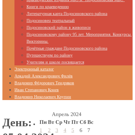
Книги по краеведению
Литературная карта Подосиновского района
Подосиновец театральный
Подосиновский район в живописи
Подосиновскому району 95 лет. Мероприятия. Конкурсы.
Викторины.
Почётные граждане Подосиновского района
Путешествуем по району
Учителям и школе посвящается
Электронный каталог
Аркадий Александрович Филёв
Владимир Фёдорович Тендряков
Иван Степанович Конев
Владимир Николаевич Крупин
Апрель 2024
День:
Пн
Вт
Ср
Чт
Пт
Сб
Вс
1
2
3
4
5
6
7