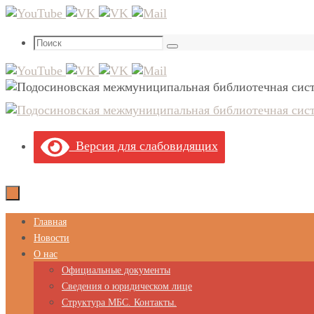
Перейти
к
Что
содержимому
Поиск
искать:
Версия для слабовидящих
Перейти
Главная
к
Новости
содержимому
О нас
Официальные документы
Сведения о юридическом лице
Структура МБС. Контакты.