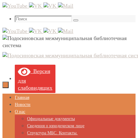
Перейти
к
Что
содержимому
Поиск
искать:
Версия
для
слабовидящих
Перейти
Главная
к
Новости
содержимому
О нас
Официальные документы
Сведения о юридическом лице
Структура МБС. Контакты.