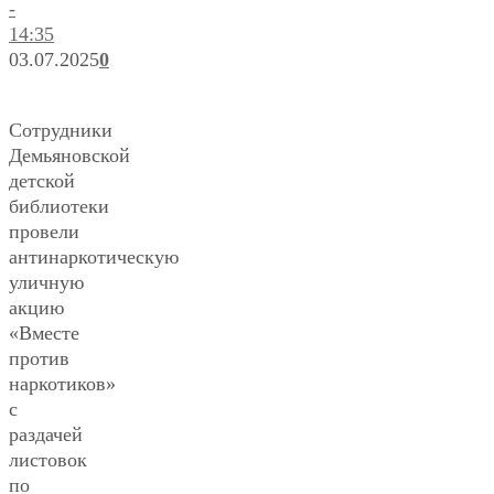
-
14:35
03.07.2025
0
Сотрудники
Демьяновской
детской
библиотеки
провели
антинаркотическую
уличную
акцию
«Вместе
против
наркотиков»
с
раздачей
листовок
по