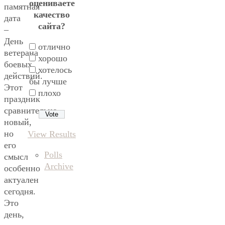
оцениваете
памятная
качество
дата
сайта?
–
День
отлично
ветерана
хорошо
боевых
хотелось
действий.
бы лучше
Этот
плохо
праздник
сравнительно
новый,
но
View Results
его
Polls
смысл
Archive
особенно
актуален
сегодня.
Это
день,