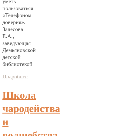
уметь
пользоваться
«Телефоном
доверия».
Залесова
Е.А.,
заведующая
Демьяновской
детской
библиотекой
Подробнее
Школа
чародейства
и
волшебства