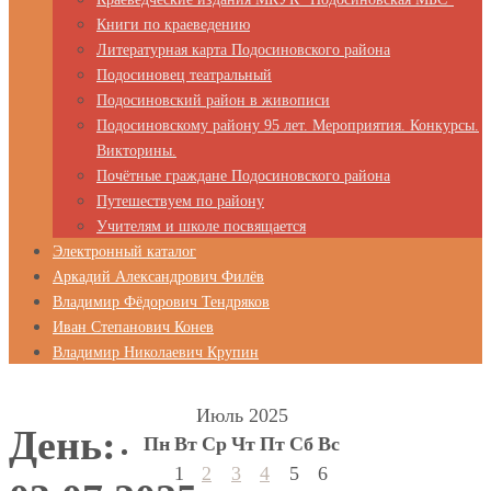
Книги по краеведению
Литературная карта Подосиновского района
Подосиновец театральный
Подосиновский район в живописи
Подосиновскому району 95 лет. Мероприятия. Конкурсы.
Викторины.
Почётные граждане Подосиновского района
Путешествуем по району
Учителям и школе посвящается
Электронный каталог
Аркадий Александрович Филёв
Владимир Фёдорович Тендряков
Иван Степанович Конев
Владимир Николаевич Крупин
Июль 2025
День:
Пн
Вт
Ср
Чт
Пт
Сб
Вс
1
2
3
4
5
6