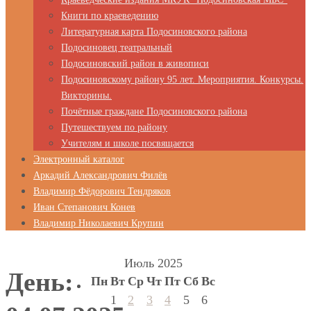
Книги по краеведению
Литературная карта Подосиновского района
Подосиновец театральный
Подосиновский район в живописи
Подосиновскому району 95 лет. Мероприятия. Конкурсы.
Викторины.
Почётные граждане Подосиновского района
Путешествуем по району
Учителям и школе посвящается
Электронный каталог
Аркадий Александрович Филёв
Владимир Фёдорович Тендряков
Иван Степанович Конев
Владимир Николаевич Крупин
Июль 2025
День:
Пн
Вт
Ср
Чт
Пт
Сб
Вс
1
2
3
4
5
6