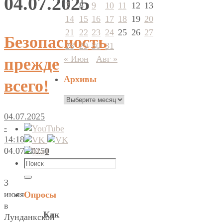
04.07.2025
7
8
9
10
11
12
13
14
15
16
17
18
19
20
21
22
23
24
25
26
27
Безопасность
28
29
30
31
« Июн
Авг »
прежде
Архивы
всего!
Архивы
04.07.2025
-
14:18
04.07.2025
0
Что
искать:
Поиск
3
июля
Опросы
в
Как
Лунданкской