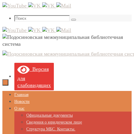
Перейти
к
Что
содержимому
Поиск
искать:
Версия
для
слабовидящих
Перейти
Главная
к
Новости
содержимому
О нас
Официальные документы
Сведения о юридическом лице
Структура МБС. Контакты.