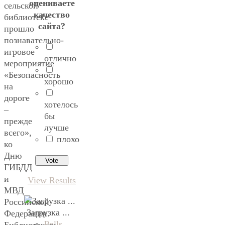
оцениваете
сельской
качество
библиотеке
сайта?
прошло
познавательно-
игровое
отлично
мероприятие
«Безопасность
хорошо
на
дороге
хотелось
–
бы
прежде
лучше
всего»,
плохо
ко
Дню
ГИБДД
и
View Results
МВД
Российской
Загрузка ...
Федерации.
Polls