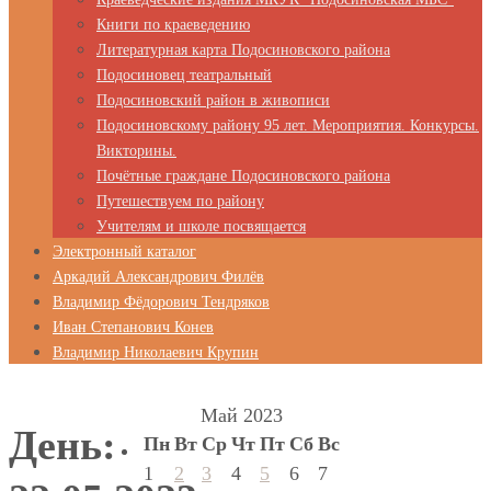
Книги по краеведению
Литературная карта Подосиновского района
Подосиновец театральный
Подосиновский район в живописи
Подосиновскому району 95 лет. Мероприятия. Конкурсы.
Викторины.
Почётные граждане Подосиновского района
Путешествуем по району
Учителям и школе посвящается
Электронный каталог
Аркадий Александрович Филёв
Владимир Фёдорович Тендряков
Иван Степанович Конев
Владимир Николаевич Крупин
Май 2023
День:
Пн
Вт
Ср
Чт
Пт
Сб
Вс
1
2
3
4
5
6
7