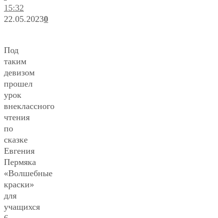
15:32
22.05.2023
0
Под
таким
девизом
прошел
урок
внеклассного
чтения
по
сказке
Евгения
Пермяка
«Волшебные
краски»
для
учащихся
6