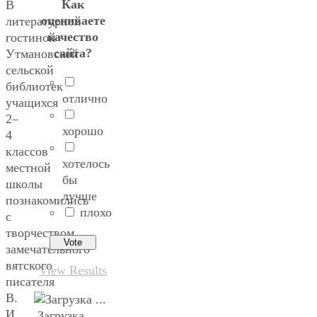
Как
В
оцениваете
литературной
качество
гостиной
сайта?
Утмановской
сельской
библиотек
отлично
учащихся
2–
хорошо
4
классов
хотелось
местной
бы
школы
лучше
познакомились
плохо
с
творчеством
замечательного
вятского
View Results
писателя
В.
И.
Загрузка ...