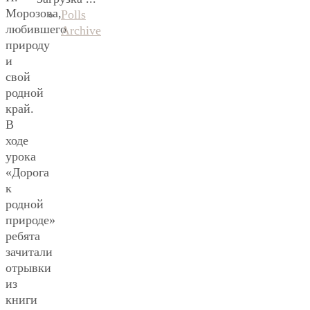
Морозова,
Polls
любившего
Archive
природу
и
свой
родной
край.
В
ходе
урока
«Дорога
к
родной
природе»
ребята
зачитали
отрывки
из
книги