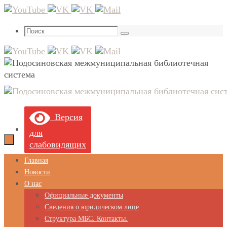
Перейти
к
Что
содержимому
Поиск
искать:
Версия
для
слабовидящих
Перейти
Главная
к
Новости
содержимому
О нас
Официальные документы
Сведения о юридическом лице
Структура МБС. Контакты.