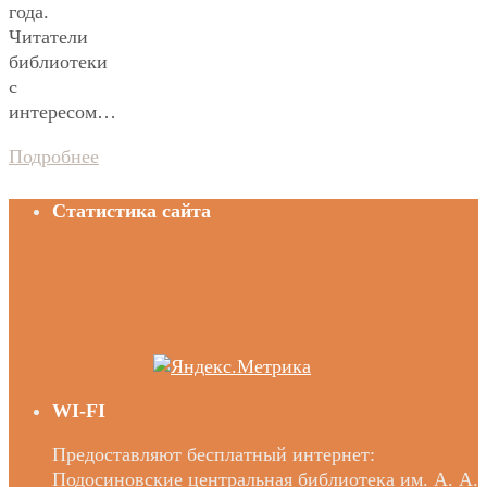
года.
Читатели
библиотеки
с
интересом…
Подробнее
Статистика сайта
WI-FI
Предоставляют бесплатный интернет:
Подосиновские центральная библиотека им. А. А.