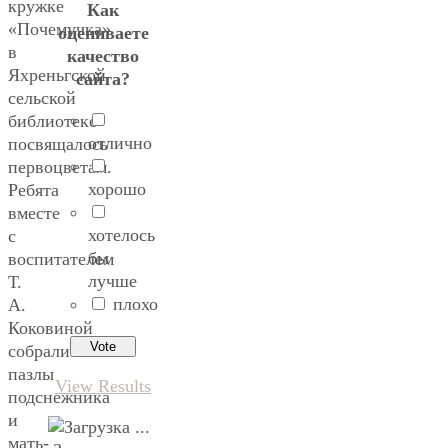
кружке
Как
«Почемучка»
оцениваете
в
качество
Яхреньгской
сайта?
сельской
библиотеке
отлично
посвящалось
первоцветам.
хорошо
Ребята
вместе
хотелось
с
бы
воспитателем
лучше
Т.
плохо
А.
Коковиной
собрали
пазлы
View Results
подснежника
и
мать-