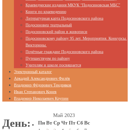
Краеведческие издания МКУК “Подосиновская МБС”
Книги по краеведению
Литературная карта Подосиновского района
Подосиновец театральный
Подосиновский район в живописи
Подосиновскому району 95 лет. Мероприятия. Конкурсы.
Викторины.
Почётные граждане Подосиновского района
Путешествуем по району
Учителям и школе посвящается
Электронный каталог
Аркадий Александрович Филёв
Владимир Фёдорович Тендряков
Иван Степанович Конев
Владимир Николаевич Крупин
Май 2023
День:
Пн
Вт
Ср
Чт
Пт
Сб
Вс