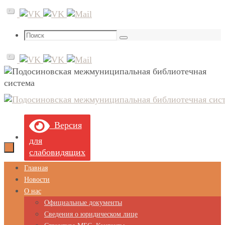
Перейти
к
содержимому
Что
Поиск
искать:
Версия
для
слабовидящих
Перейти
Главная
к
Новости
содержимому
О нас
Официальные документы
Сведения о юридическом лице