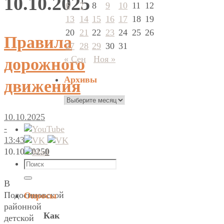
10.10.2025
6
7
8
9
10
11
12
13
14
15
16
17
18
19
20
21
22
23
24
25
26
Правила
27
28
29
30
31
« Сен
Ноя »
дорожного
Архивы
движения
Архивы
10.10.2025
-
13:43
10.10.2025
0
Что
искать:
Поиск
В
Подосиновской
Опросы
районной
Как
детской