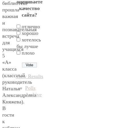
оцениваете
библиотеке
качество
прошла
сайта?
важная
и
отлично
познавательная
хорошо
встреча
хотелось
для
бы лучше
учащихся
плохо
5
«А»
класса
(классный
View Results
руководитель
Polls
Наталья
Archive
Александровна
Княжева).
В
гости
к