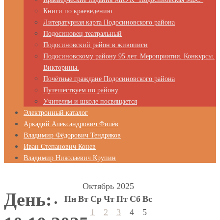
Книги по краеведению
Литературная карта Подосиновского района
Подосиновец театральный
Подосиновский район в живописи
Подосиновскому району 95 лет. Мероприятия. Конкурсы.
Викторины.
Почётные граждане Подосиновского района
Путешествуем по району
Учителям и школе посвящается
Электронный каталог
Аркадий Александрович Филёв
Владимир Фёдорович Тендряков
Иван Степанович Конев
Владимир Николаевич Крупин
Октябрь 2025
День:
Пн
Вт
Ср
Чт
Пт
Сб
Вс
1
2
3
4
5