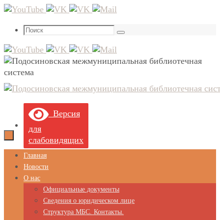
Перейти
к
Что
содержимому
Поиск
искать:
Версия
для
слабовидящих
Перейти
Главная
к
Новости
содержимому
О нас
Официальные документы
Сведения о юридическом лице
Структура МБС. Контакты.