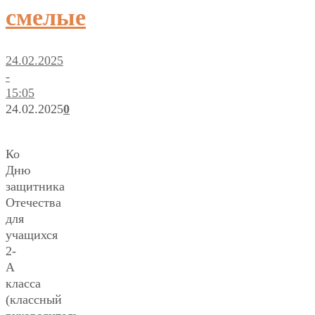
смелые
24.02.2025
-
15:05
24.02.2025
0
Ко
Дню
защитника
Отечества
для
учащихся
2-
А
класса
(классный