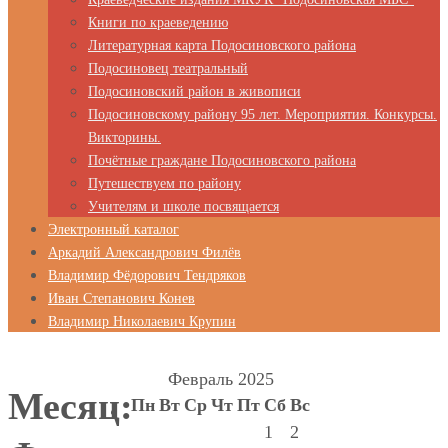
Книги по краеведению
Литературная карта Подосиновского района
Подосиновец театральный
Подосиновский район в живописи
Подосиновскому району 95 лет. Мероприятия. Конкурсы.
Викторины.
Почётные граждане Подосиновского района
Путешествуем по району
Учителям и школе посвящается
Электронный каталог
Аркадий Александрович Филёв
Владимир Фёдорович Тендряков
Иван Степанович Конев
Владимир Николаевич Крупин
Февраль 2025
Месяц:
Пн
Вт
Ср
Чт
Пт
Сб
Вс
1
2