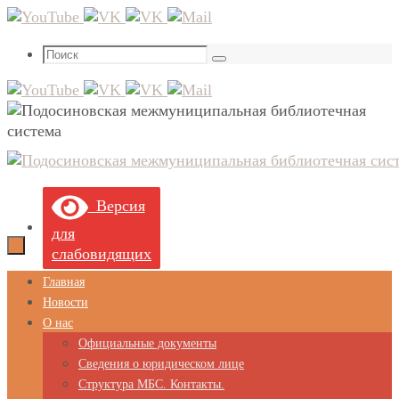
Перейти
к
Что
содержимому
Поиск
искать:
Версия
для
слабовидящих
Перейти
Главная
к
Новости
содержимому
О нас
Официальные документы
Сведения о юридическом лице
Структура МБС. Контакты.