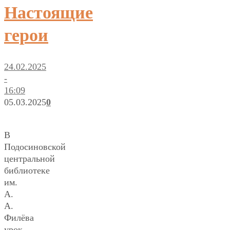
Настоящие
герои
24.02.2025
-
16:09
05.03.2025
0
В
Подосиновской
центральной
библиотеке
им.
А.
А.
Филёва
урок