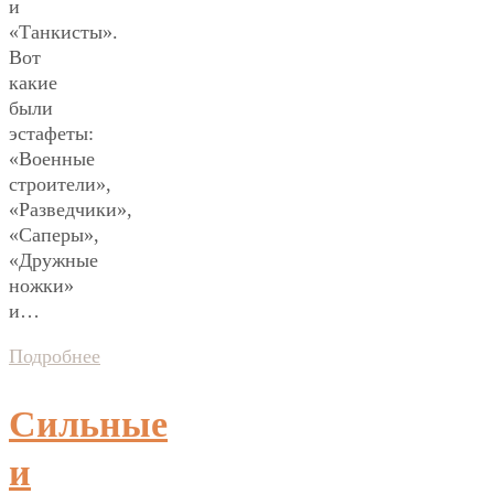
и
«Танкисты».
Вот
какие
были
эстафеты:
«Военные
строители»,
«Разведчики»,
«Саперы»,
«Дружные
ножки»
и…
Подробнее
Сильные
и