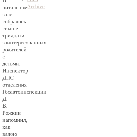
В
Archive
читальном
зале
собралось
свыше
тридцати
заинтересованных
родителей
с
детьми.
Инспектор
ДПС
отделения
Госавтоинспекции
Д.
В.
Рожкин
напомнил,
как
важно