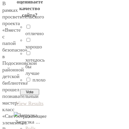
оцениваете
В
качество
рамках
сайта?
просветительского
проекта
«Вместе
отлично
с
папой
хорошо
безопасно»
в
хотелось
Подосиновской
бы
районной
лучше
детской
плохо
библиотеке
прошел
познавательный
мастер-
View Results
класс
«Светоотражающие
Загрузка ...
элементы».
Polls