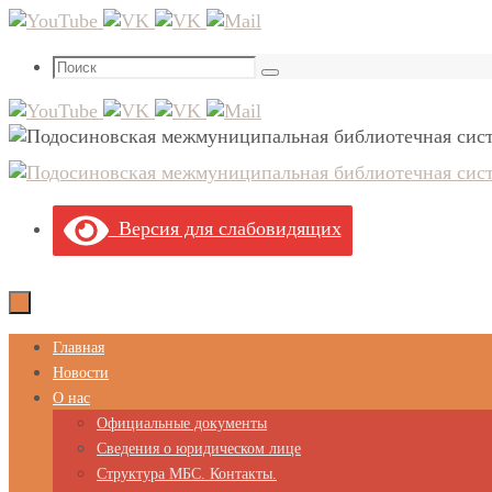
Перейти
к
Что
содержимому
Поиск
искать:
Версия для слабовидящих
Перейти
Главная
к
Новости
содержимому
О нас
Официальные документы
Сведения о юридическом лице
Структура МБС. Контакты.