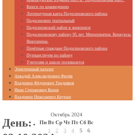
Книги по краеведению
Литературная карта Подосиновского района
Подосиновец театральный
Подосиновский район в живописи
Подосиновскому району 95 лет. Мероприятия. Конкурсы.
Викторины.
Почётные граждане Подосиновского района
Путешествуем по району
Учителям и школе посвящается
Электронный каталог
Аркадий Александрович Филёв
Владимир Фёдорович Тендряков
Иван Степанович Конев
Владимир Николаевич Крупин
Октябрь 2024
День:
Пн
Вт
Ср
Чт
Пт
Сб
Вс
1
2
3
4
5
6