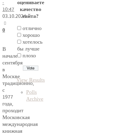
-
оцениваете
10:47
качество
03.10.2024
сайта?
отлично
0
хорошо
хотелось
бы лучше
В
плохо
начале
сентября
в
Москве
View Results
традиционно,
с
Polls
1977
Archive
года,
проходит
Московская
международная
книжная