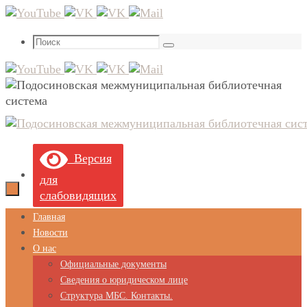
Перейти
к
Что
содержимому
Поиск
искать:
Версия
для
слабовидящих
Перейти
Главная
к
Новости
содержимому
О нас
Официальные документы
Сведения о юридическом лице
Структура МБС. Контакты.