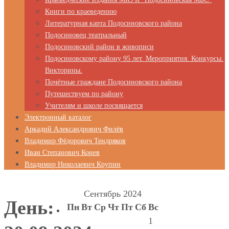
Книги по краеведению
Литературная карта Подосиновского района
Подосиновец театральный
Подосиновский район в живописи
Подосиновскому району 95 лет. Мероприятия. Конкурсы.
Викторины.
Почётные граждане Подосиновского района
Путешествуем по району
Учителям и школе посвящается
Электронный каталог
Аркадий Александрович Филёв
Владимир Фёдорович Тендряков
Иван Степанович Конев
Владимир Николаевич Крупин
Сентябрь 2024
День:
Пн
Вт
Ср
Чт
Пт
Сб
Вс
1