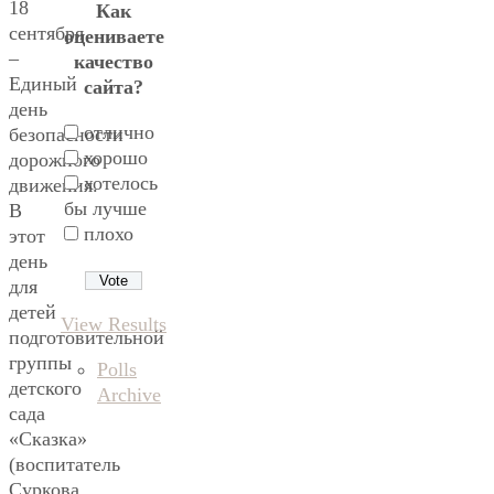
18
Как
сентября
оцениваете
–
качество
Единый
сайта?
день
отлично
безопасности
хорошо
дорожного
хотелось
движения.
бы лучше
В
плохо
этот
день
для
детей
View Results
подготовительной
группы
Polls
детского
Archive
сада
«Сказка»
(воспитатель
Суркова