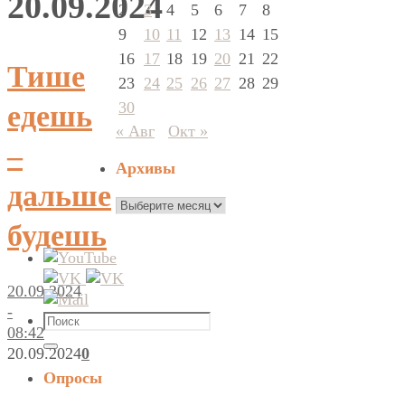
20.09.2024
2
3
4
5
6
7
8
9
10
11
12
13
14
15
16
17
18
19
20
21
22
Тише
23
24
25
26
27
28
29
30
едешь
« Авг
Окт »
–
Архивы
дальше
Архивы
будешь
20.09.2024
-
Что
08:42
искать:
20.09.2024
0
Поиск
Опросы