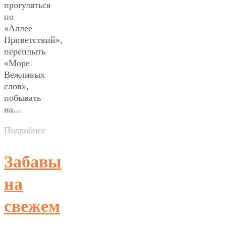
прогуляться
по
«Аллее
Приветствий»,
переплыть
«Море
Вежливых
слов»,
побывать
на…
Подробнее
Забавы
на
свежем