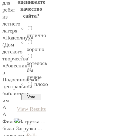
оцениваете
для
качество
ребят
сайта?
из
летнего
лагеря
отлично
«Подсолнух»
(Дом
хорошо
детского
творчества
хотелось
«Ровесник»)
бы
в
лучше
Подосиновской
плохо
центральной
библиотеке
им.
А.
View Results
А.
Филёва
Загрузка ...
была
Polls
проведена