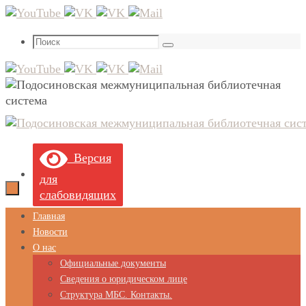
Перейти
к
Что
содержимому
Поиск
искать:
Версия
для
слабовидящих
Перейти
Главная
к
Новости
содержимому
О нас
Официальные документы
Сведения о юридическом лице
Структура МБС. Контакты.