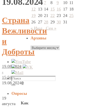
19.08.2024
5
6
7
8
9
10
11
12
13
14
15
16
17
18
19
20
21
22
23
24
25
Страна
26
27
28
29
30
31
« Июл
Сен »
Вежливости
Архивы
и
Архивы
Доброты
19.08.2024
-
15:56
Что
19.08.2024
0
искать:
Поиск
Опросы
19
Как
августа