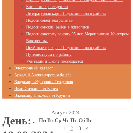
Книги по краеведению
Литературная карта Подосиновского района
Подосиновец театральный
Подосиновский район в живописи
Подосиновскому району 95 лет. Мероприятия. Конкурсы.
Викторины.
Почётные граждане Подосиновского района
Путешествуем по району
Учителям и школе посвящается
Электронный каталог
Аркадий Александрович Филёв
Владимир Фёдорович Тендряков
Иван Степанович Конев
Владимир Николаевич Крупин
Август 2024
День:
Пн
Вт
Ср
Чт
Пт
Сб
Вс
1
2
3
4