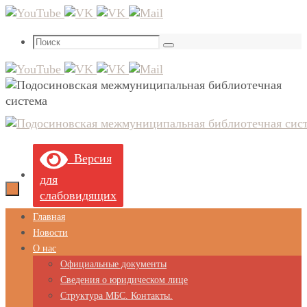
Перейти
к
Что
содержимому
Поиск
искать:
Версия
для
слабовидящих
Перейти
Главная
к
Новости
содержимому
О нас
Официальные документы
Сведения о юридическом лице
Структура МБС. Контакты.