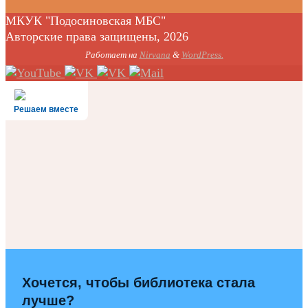
МКУК "Подосиновская МБС"
Авторские права защищены, 2026
Работает на
Nirvana
&
WordPress.
Решаем вместе
Хочется, чтобы библиотека стала
лучше?