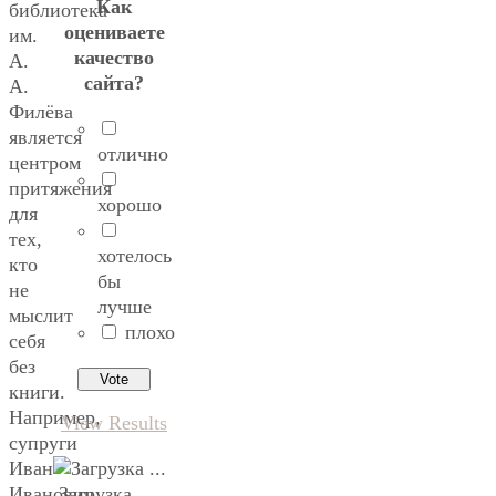
Как
библиотека
оцениваете
им.
качество
А.
сайта?
А.
Филёва
является
отлично
центром
притяжения
хорошо
для
тех,
хотелось
кто
бы
не
лучше
мыслит
плохо
себя
без
книги.
Например,
View Results
супруги
Иван
Загрузка ...
Иванович