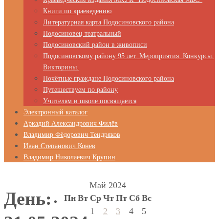
Книги по краеведению
Литературная карта Подосиновского района
Подосиновец театральный
Подосиновский район в живописи
Подосиновскому району 95 лет. Мероприятия. Конкурсы.
Викторины.
Почётные граждане Подосиновского района
Путешествуем по району
Учителям и школе посвящается
Электронный каталог
Аркадий Александрович Филёв
Владимир Фёдорович Тендряков
Иван Степанович Конев
Владимир Николаевич Крупин
Май 2024
День:
Пн
Вт
Ср
Чт
Пт
Сб
Вс
1
2
3
4
5