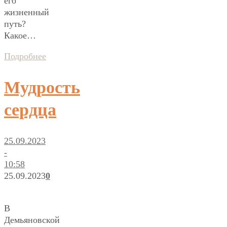
его
жизненный
путь?
Какое…
Подробнее
Мудрость
сердца
25.09.2023
-
10:58
25.09.2023
0
В
Демьяновской