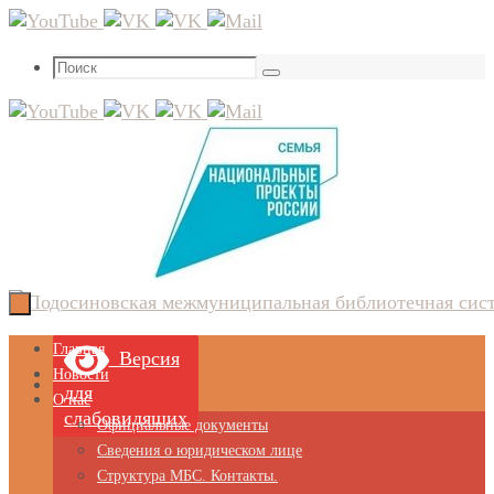
Перейти
к
Что
содержимому
Поиск
искать:
Перейти
Главная
Версия
к
Новости
для
содержимому
О нас
слабовидящих
Официальные документы
Сведения о юридическом лице
Структура МБС. Контакты.