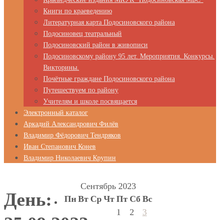
Книги по краеведению
Литературная карта Подосиновского района
Подосиновец театральный
Подосиновский район в живописи
Подосиновскому району 95 лет. Мероприятия. Конкурсы.
Викторины.
Почётные граждане Подосиновского района
Путешествуем по району
Учителям и школе посвящается
Электронный каталог
Аркадий Александрович Филёв
Владимир Фёдорович Тендряков
Иван Степанович Конев
Владимир Николаевич Крупин
Сентябрь 2023
День:
Пн
Вт
Ср
Чт
Пт
Сб
Вс
1
2
3