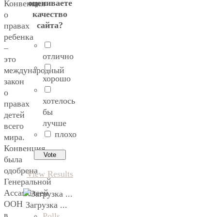
оцениваете
Конвенция
качество
о
сайта?
правах
ребенка
–
отлично
это
международный
хорошо
закон
о
хотелось
правах
бы
детей
лучше
всего
плохо
мира.
Конвенция
была
одобрена
View Results
Генеральной
Ассамблеей
ООН
Загрузка ...
в
Polls