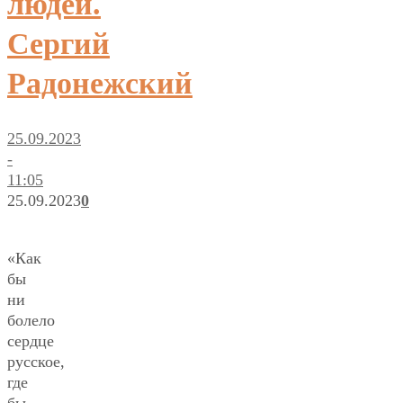
людей.
Сергий
Радонежский
25.09.2023
-
11:05
25.09.2023
0
«Как
бы
ни
болело
сердце
русское,
где
бы