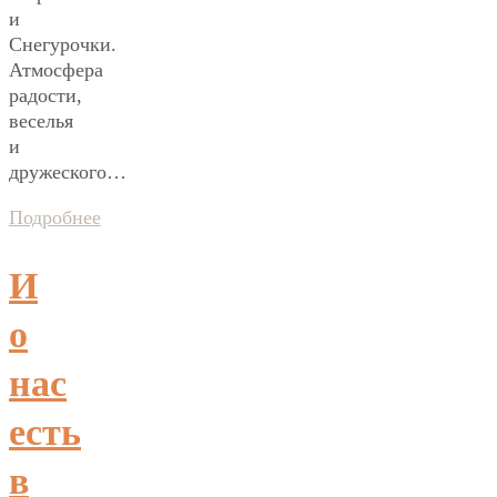
и
Снегурочки.
Атмосфера
радости,
веселья
и
дружеского…
Подробнее
И
о
нас
есть
в