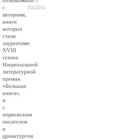
познакомила
Archive
с
авторами,
книги
которых
стали
лауреатами
XVIII
сезона
Национальной
литературной
премии
«Большая
книга»,
и
с
норвежским
писателем
и
драматургом