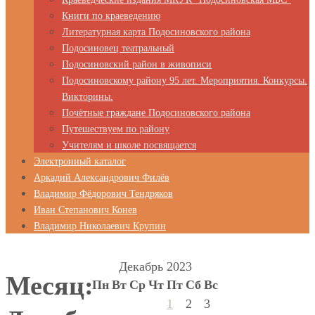
Книги по краеведению
Литературная карта Подосиновского района
Подосиновец театральный
Подосиновский район в живописи
Подосиновскому району 95 лет. Мероприятия. Конкурсы.
Викторины.
Почётные граждане Подосиновского района
Путешествуем по району
Учителям и школе посвящается
Электронный каталог
Аркадий Александрович Филёв
Владимир Фёдорович Тендряков
Иван Степанович Конев
Владимир Николаевич Крупин
Декабрь 2023
Месяц:
Пн
Вт
Ср
Чт
Пт
Сб
Вс
1
2
3