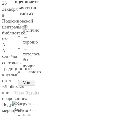
оцениваете
26
качество
декабря
сайта?
в
Подосиновской
центральной
отлично
библиотеке
им.
хорошо
А.
А.
хотелось
Филёва
бы
состоялся
лучше
традиционный
плохо
круглый
стол
«Любимых
книг
View Results
очарование».
Ведущая
Загрузка ...
мероприятия
Polls