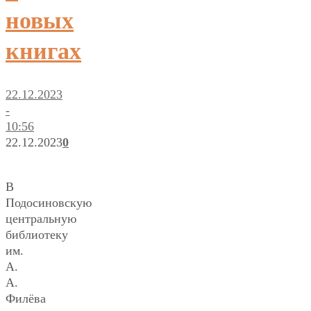
новых
книгах
22.12.2023
-
10:56
22.12.2023
0
В
Подосиновскую
центральную
библиотеку
им.
А.
А.
Филёва