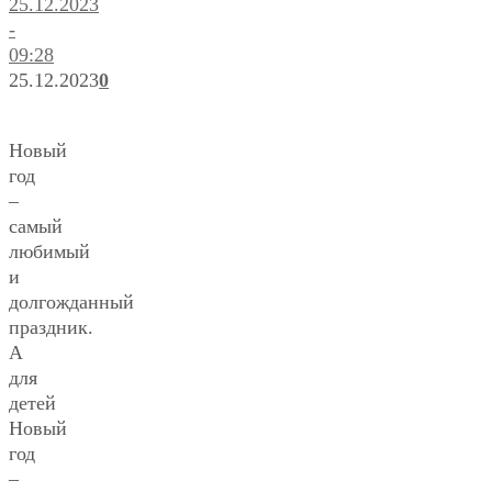
25.12.2023
-
09:28
25.12.2023
0
Новый
год
–
самый
любимый
и
долгожданный
праздник.
А
для
детей
Новый
год
–