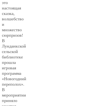
это
настоящая
сказка,
волшебство
и
множество
сюрпризов!
В
Лунданкской
сельской
библиотеке
прошла
игровая
программа
«Новогодний
переполох».
В
мероприятии
приняло
участия