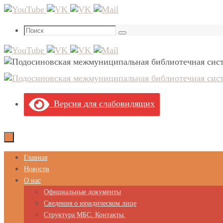
Перейти
к
Что
содержимому
Поиск
искать:
Версия для слабовидящих
Перейти
Главная
к
Новости
содержимому
О нас
Официальные документы
Сведения о юридическом лице
Структура МБС. Контакты.