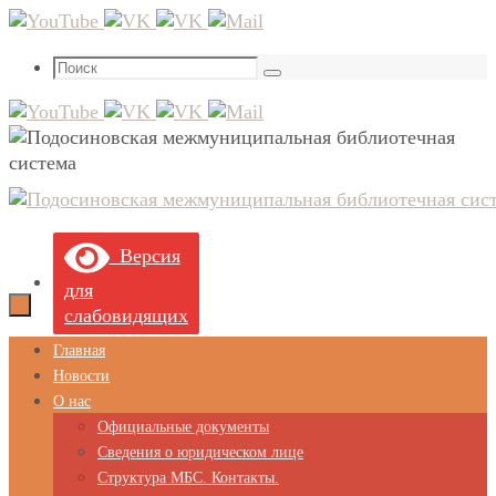
Перейти
к
Что
содержимому
Поиск
искать:
Версия
для
слабовидящих
Перейти
Главная
к
Новости
содержимому
О нас
Официальные документы
Сведения о юридическом лице
Структура МБС. Контакты.