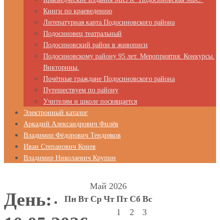
Книги по краеведению
Литературная карта Подосиновского района
Подосиновец театральный
Подосиновский район в живописи
Подосиновскому району 95 лет. Мероприятия. Конкурсы.
Викторины.
Почётные граждане Подосиновского района
Путешествуем по району
Учителям и школе посвящается
Электронный каталог
Аркадий Александрович Филёв
Владимир Фёдорович Тендряков
Иван Степанович Конев
Владимир Николаевич Крупин
Май 2026
День:
Пн
Вт
Ср
Чт
Пт
Сб
Вс
1
2
3