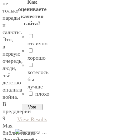
Как
не
оцениваете
только
качество
парады
сайта?
и
салюты.
Это,
отлично
в
первую
хорошо
очередь,
люди,
хотелось
чьё
бы
детство
лучше
опалила
плохо
война.
В
преддверии
9
View Results
Мая
библиотекарь
Загрузка ...