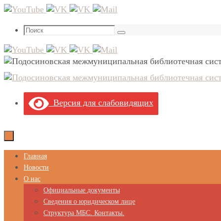
Перейти
к
Что
содержимому
Поиск
искать:
Версия для слабовидящих
Перейти
Главная
к
Новости
содержимому
О нас
Официальные документы
Сведения о юридическом лице
Структура МБС. Контакты.