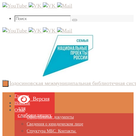
Перейти
к
Что
содержимому
Поиск
искать:
Перейти
Главная
Версия
к
Новости
для
содержимому
О нас
слабовидящих
Официальные документы
Сведения о юридическом лице
Структура МБС. Контакты.