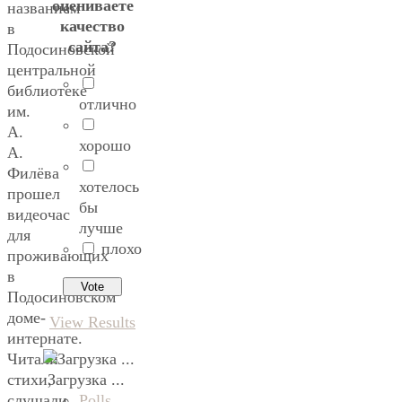
оцениваете
названием
качество
в
сайта?
Подосиновской
центральной
библиотеке
отлично
им.
А.
хорошо
А.
Филёва
хотелось
прошел
бы
видеочас
лучше
для
плохо
проживающих
в
Подосиновском
доме-
View Results
интернате.
Читали
Загрузка ...
стихи,
Polls
слушали