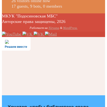
26 visitors online now
17 guests,
9 bots,
0 members
МКУК "Подосиновская МБС"
Авторские права защищены, 2026
Работает на
Nirvana
&
WordPress.
Решаем вместе
Хочется, чтобы библиотека стала