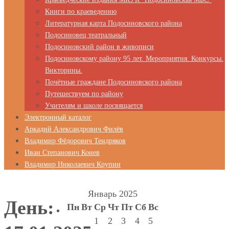
Книги по краеведению
Литературная карта Подосиновского района
Подосиновец театральный
Подосиновский район в живописи
Подосиновскому району 95 лет. Мероприятия. Конкурсы.
Викторины.
Почётные граждане Подосиновского района
Путешествуем по району
Учителям и школе посвящается
Электронный каталог
Аркадий Александрович Филёв
Владимир Фёдорович Тендряков
Иван Степанович Конев
Владимир Николаевич Крупин
Январь 2025
День:
Пн
Вт
Ср
Чт
Пт
Сб
Вс
1
2
3
4
5