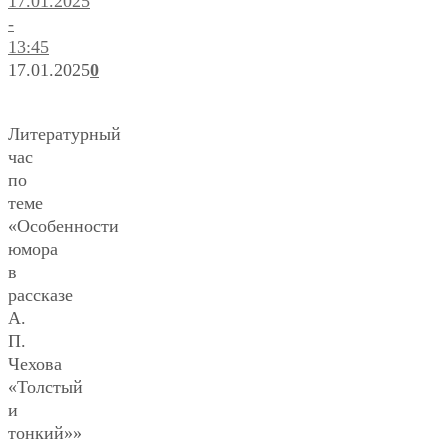
17.01.2025
-
13:45
17.01.2025
0
Литературный
час
по
теме
«Особенности
юмора
в
рассказе
А.
П.
Чехова
«Толстый
и
тонкий»»