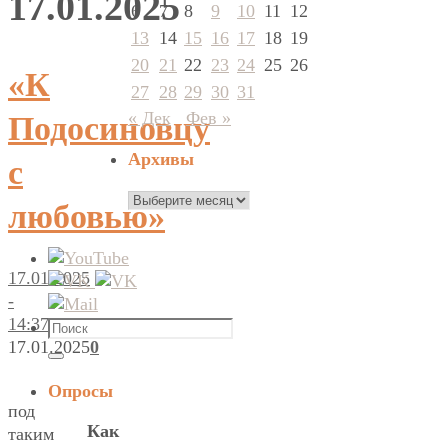
17.01.2025
6
7
8
9
10
11
12
13
14
15
16
17
18
19
20
21
22
23
24
25
26
«К
27
28
29
30
31
« Дек
Фев »
Подосиновцу
Архивы
с
Архивы
любовью»
17.01.2025
-
14:37
Что
17.01.2025
0
искать:
Поиск
Опросы
под
Как
таким