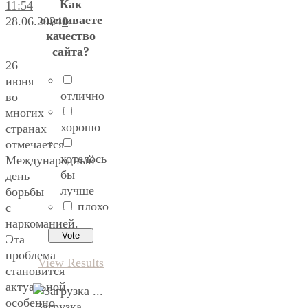
Как
11:54
оцениваете
28.06.2024
0
качество
сайта?
26
июня
отлично
во
многих
хорошо
странах
отмечается
хотелось
Международный
бы
день
лучше
борьбы
плохо
с
наркоманией.
Эта
проблема
View Results
становится
актуальной
особенно
Загрузка ...