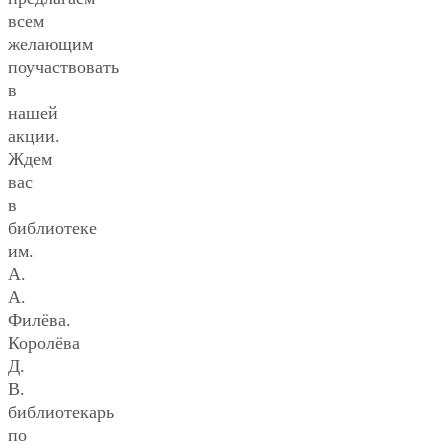
всем
желающим
поучаствовать
в
нашей
акции.
Ждем
вас
в
библиотеке
им.
А.
А.
Филёва.
Королёва
Д.
В.
библиотекарь
по