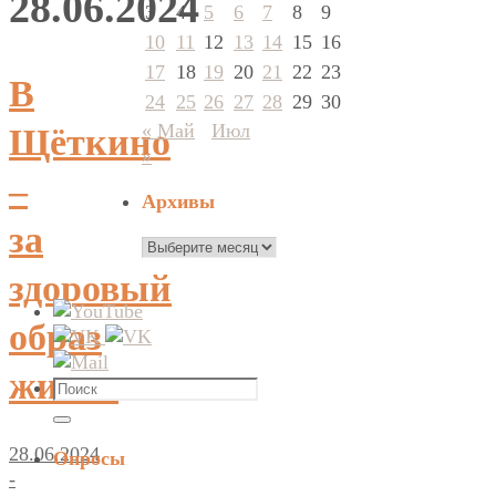
28.06.2024
3
4
5
6
7
8
9
10
11
12
13
14
15
16
17
18
19
20
21
22
23
В
24
25
26
27
28
29
30
« Май
Июл
Щёткино
»
–
Архивы
за
Архивы
здоровый
образ
жизни
Что
искать:
Поиск
28.06.2024
Опросы
-