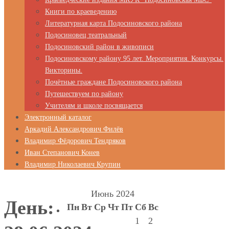
Книги по краеведению
Литературная карта Подосиновского района
Подосиновец театральный
Подосиновский район в живописи
Подосиновскому району 95 лет. Мероприятия. Конкурсы.
Викторины.
Почётные граждане Подосиновского района
Путешествуем по району
Учителям и школе посвящается
Электронный каталог
Аркадий Александрович Филёв
Владимир Фёдорович Тендряков
Иван Степанович Конев
Владимир Николаевич Крупин
Июнь 2024
День:
Пн
Вт
Ср
Чт
Пт
Сб
Вс
1
2