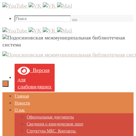
Перейти
к
Что
содержимому
Поиск
искать:
Версия
для
слабовидящих
Перейти
Главная
к
Новости
содержимому
О нас
Официальные документы
Сведения о юридическом лице
Структура МБС. Контакты.