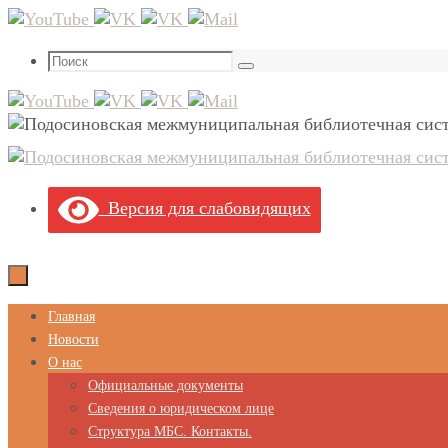
Перейти
к
Что
содержимому
Поиск
искать:
Версия для слабовидящих
Перейти
Главная
к
Новости
содержимому
О нас
Официальные документы
Сведения о юридическом лице
Структура МБС. Контакты.